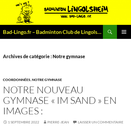
Aller
au
contenu
Recherche
Bad-Lingo.fr – Badminton Club de Lingolsheim
MENU
PRINCI
Archives de catégorie : Notre gymnase
COORDONNÉES
,
NOTRE GYMNASE
NOTRE NOUVEAU
GYMNASE « IM SAND » EN
IMAGES :
1 SEPTEMBRE 2022
PIERRE-JEAN
LAISSER UN COMMENTAIRE