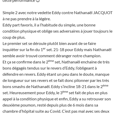
cette performance 😉
Simple 2 avec notre vedette Eddy contre Nathanaël JACQUOT
à ne pas prendre à la légère.
Eddy part favoris, il a l’habitude du simple, une bonne
condition physique et oblige ses adversaires à jouer toujours le
coup de plus.
Le premier set se déroule plutôt bien avant de se faire
er
inquiéter sur la fin du 1
set. 21-18 pour Eddy mais Nathanaël
semble avoir trouvé comment déranger notre champion.
ème
Et ça se confirme dans le 2
set, Nathanaël enchaine de très
bons dégagés tendus sur le revers d’Eddy, l’obligeant à
défendre en revers. Eddy étant un peu dans le doute, manque
de longueur sur ses revers et se fait donc pilonner par les très
ème
bons smashs de Nathanaël. Eddy s’incline 18-21 dans le 2
ème
set. Heureusement pour Eddy, le 3
set fait de plus en plus
appel à la condition physique et enfin, Eddy a su retrouver son
deuxième poumon, resté depuis plus de 6 mois dans sa
chambre d’hôpital suite au Covid. C’est pas mal avec ses deux