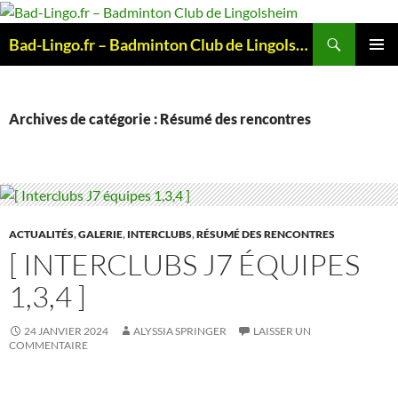
Aller
au
Recherche
Bad-Lingo.fr – Badminton Club de Lingolsheim
contenu
MENU
PRINCI
Archives de catégorie : Résumé des rencontres
ACTUALITÉS
,
GALERIE
,
INTERCLUBS
,
RÉSUMÉ DES RENCONTRES
[ INTERCLUBS J7 ÉQUIPES
1,3,4 ]
24 JANVIER 2024
ALYSSIA SPRINGER
LAISSER UN
COMMENTAIRE