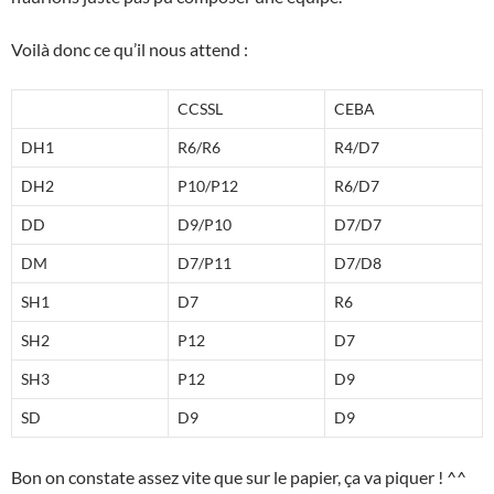
Voilà donc ce qu’il nous attend :
CCSSL
CEBA
DH1
R6/R6
R4/D7
DH2
P10/P12
R6/D7
DD
D9/P10
D7/D7
DM
D7/P11
D7/D8
SH1
D7
R6
SH2
P12
D7
SH3
P12
D9
SD
D9
D9
Bon on constate assez vite que sur le papier, ça va piquer ! ^^