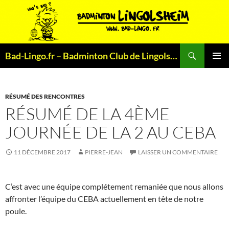
Aller
au
contenu
Recherche
Bad-Lingo.fr – Badminton Club de Lingolsheim
MENU
PRINCI
RÉSUMÉ DES RENCONTRES
RÉSUMÉ DE LA 4ÈME
JOURNÉE DE LA 2 AU CEBA
11 DÉCEMBRE 2017
PIERRE-JEAN
LAISSER UN COMMENTAIRE
C’est avec une équipe complétement remaniée que nous allons
affronter l’équipe du CEBA actuellement en tête de notre
poule.