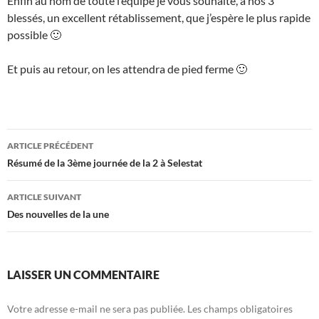
Enfin au nom de toute l’équipe je vous souhaite, à nos 3
blessés, un excellent rétablissement, que j’espère le plus rapide
possible 🙂
Et puis au retour, on les attendra de pied ferme 🙂
Navigation
ARTICLE PRÉCÉDENT
des
Résumé de la 3ème journée de la 2 à Selestat
articles
ARTICLE SUIVANT
Des nouvelles de la une
LAISSER UN COMMENTAIRE
Votre adresse e-mail ne sera pas publiée.
Les champs obligatoires