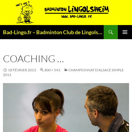
Aller
au
contenu
Recherche
Bad-Lingo.fr – Badminton Club de Lingolsheim
MENU
PRINCI
COACHING …
18 FÉVRIER 2013
800 × 543
CHAMPIONNAT D’ALSACE SIMPLE
2013