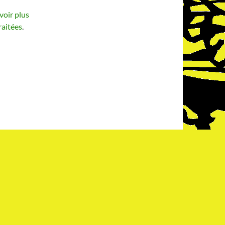
voir plus
raitées
.