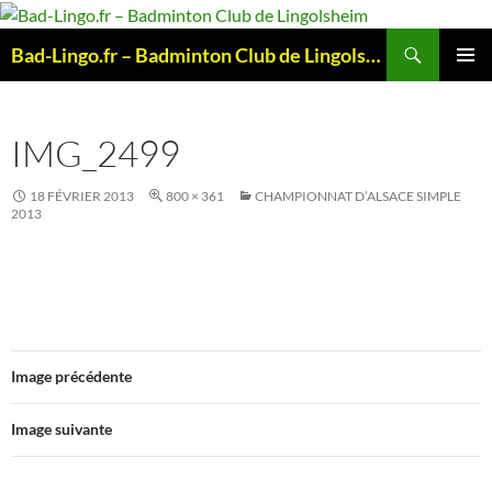
Aller
au
Recherche
Bad-Lingo.fr – Badminton Club de Lingolsheim
contenu
MENU
PRINCI
IMG_2499
18 FÉVRIER 2013
800 × 361
CHAMPIONNAT D’ALSACE SIMPLE
2013
Image précédente
Image suivante