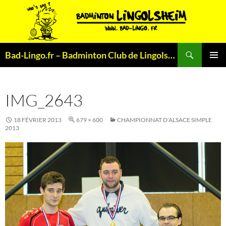
Aller
au
contenu
Recherche
Bad-Lingo.fr – Badminton Club de Lingolsheim
MENU
PRINCI
IMG_2643
18 FÉVRIER 2013
679 × 600
CHAMPIONNAT D’ALSACE SIMPLE
2013