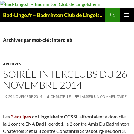
Aller
au
Recherche
Bad-Lingo.fr – Badminton Club de Lingolsheim
contenu
MENU
PRINCI
Archives par mot-clé : interclub
ARCHIVES
SOIRÉE INTERCLUBS DU 26
NOVEMBRE 2014
29 NOVEMBRE 2014
CHRISTELLE
LAISSER UN COMMENTAIRE
Les
3 équipes
de
Lingolsheim CCSSL
affrontaient à domicile :
la 1 contre ENA Bad Hoerdt 1, la 2 contre Amis Du Badminton
Chatenois 2 et la 3 contre Constantia Strasbourg-neudorf 3.