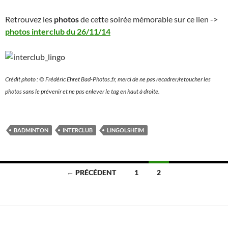
Retrouvez les
photos
de cette soirée mémorable sur ce lien ->
photos interclub du 26/11/14
Crédit photo : © Frédéric Ehret Bad-Photos.fr, merci de ne pas recadrer/retoucher les
photos sans le prévenir et ne pas enlever le tag en haut à droite.
BADMINTON
INTERCLUB
LINGOLSHEIM
Navigation
← PRÉCÉDENT
1
2
des
articles