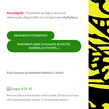
Nouveauté :
Paiement en ligne sécurisé
désormais disponible via l’organisme
HelloAsso
.
PAIEMENT COTISATION
PAIEMENT LIBRE (VOLANTS, BUVETTE,
SOIRÉES, ACTIVITÉS...)
École française de badminton labellisée 2 étoiles
Réservez dès à présent votre week-end du 28 Mai au 1erJuin
2025 pour participer à notre 11 ème tournoi annuel !