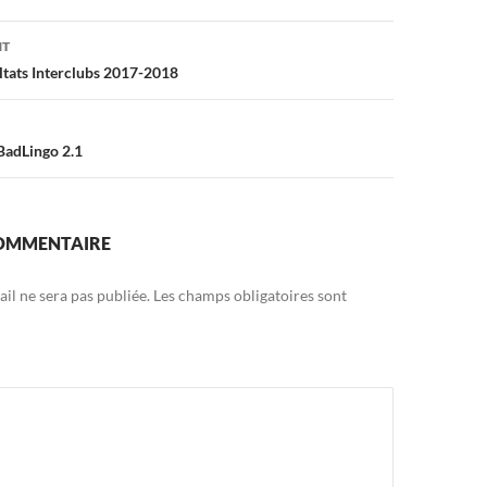
on
NT
ultats Interclubs 2017-2018
BadLingo 2.1
COMMENTAIRE
il ne sera pas publiée.
Les champs obligatoires sont