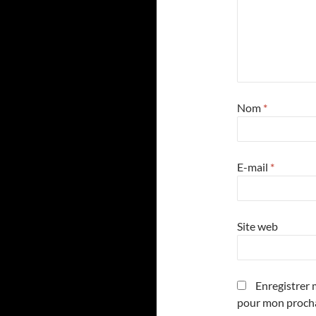
Nom
*
E-mail
*
Site web
Enregistrer 
pour mon proch