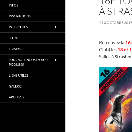
16E T
INFOS
À STR
INSCRIPTIONS
3 OCTOBRE 201
INTERCLUBS
JEUNES
Retrouvez la
1
6
Club) les
18 et 
LOISIRS
Salles à Strasbo
TOURNOI LINGOS D’OR ET
PODIUMS
LIENS UTILES
GALERIE
ARCHIVES