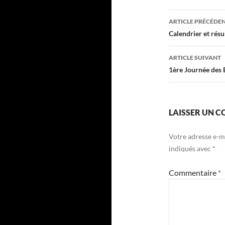
Navigati
ARTICLE PRÉCÉDE
des
Calendrier et rés
articles
ARTICLE SUIVANT
1ère Journée des 
LAISSER UN 
Votre adresse e-ma
indiqués avec
*
Commentaire
*