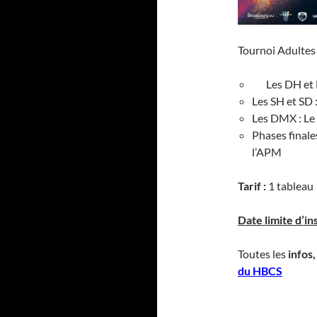
Tournoi Adult
Les DH et D
Les SH et SD
Les DMX : L
Phases final
l’APM
Tarif :
1 tableau 
Date limite d’ins
Toutes les
infos
du HBCS