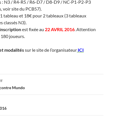
s : N3 / R4-R5 / R6-D7 / D8-D9 / NC-P1-P2-P3
 voir site du PCB57).
1 tableau et 18€ pour 2 tableaux (3 tableaux
es classés N3).
’inscription
est fixée au
22 AVRIL 2016
. Attention
à 180 joueurs.
 et modalités
sur le site de l’organisateur
ICI
on
NT
e contre Mundo
2016