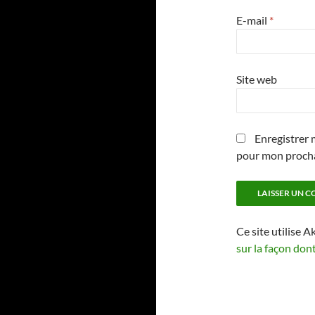
E-mail
*
Site web
Enregistrer 
pour mon proch
Ce site utilise A
sur la façon don