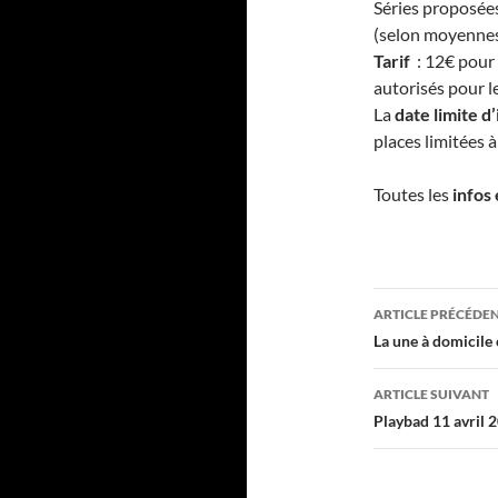
Séries proposée
(selon moyennes,
Tarif
: 12€ pour 
autorisés pour l
La
date limite d
places limitées 
Toutes les
infos
Navigati
ARTICLE PRÉCÉDE
des
La une à domicil
articles
ARTICLE SUIVANT
Playbad 11 avril 