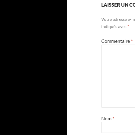
LAISSER UN 
Votre adresse e-ma
indiqués avec
*
Commentaire
*
Nom
*