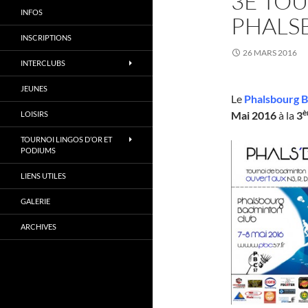
3E TO
INFOS
PHALSB
INSCRIPTIONS
26 MARS 2016
INTERCLUBS
JEUNES
Le
Phalsbourg 
è
Mai 2016
à la
3
LOISIRS
TOURNOI LINGOS D’OR ET
PODIUMS
LIENS UTILES
GALERIE
ARCHIVES