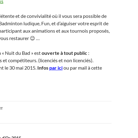
ente et de convivialité où il vous sera possible de
 Badminton ludique, Fun, et d’aiguiser votre esprit de
articipant aux animations et aux tournois proposés,
vous restaurer 😉 …
n « Nuit
du
Bad » est
ouverte à tout public
:
s et compétiteurs. (licenciés et non licenciés).
nt le 30 mai 2015.
Infos
par ici
ou par mail à cette
on
NT
s d’Or 2015