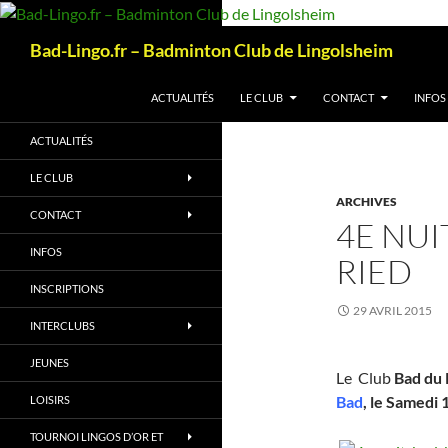
Aller
au
Recherche
Bad-Lingo.fr – Badminton Club de Lingolsheim
contenu
ACTUALITÉS
LE CLUB
CONTACT
INFOS
ACTUALITÉS
LE CLUB
ARCHIVES
CONTACT
4E NUI
INFOS
RIED
INSCRIPTIONS
29 AVRIL 2015
INTERCLUBS
JEUNES
Le Club
Bad du 
Bad
,
le Samedi 1
LOISIRS
TOURNOI LINGOS D’OR ET