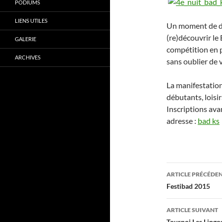
PODIUMS
LIENS UTILES
Un moment de dét
(re)découvrir le
GALERIE
compétition en p
ARCHIVES
sans oublier de 
La manifestatio
débutants, loisir
Inscriptions ava
adresse :
bad ks
Navigati
ARTICLE PRÉCÉDE
des
Festibad 2015
articles
ARTICLE SUIVANT
Tournoi Les Lingo