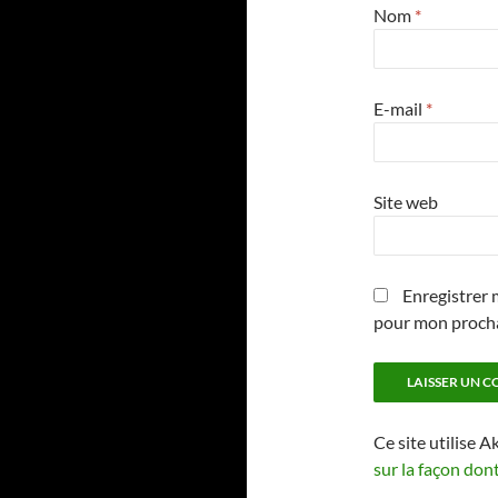
Nom
*
E-mail
*
Site web
Enregistrer 
pour mon proch
Ce site utilise A
sur la façon don