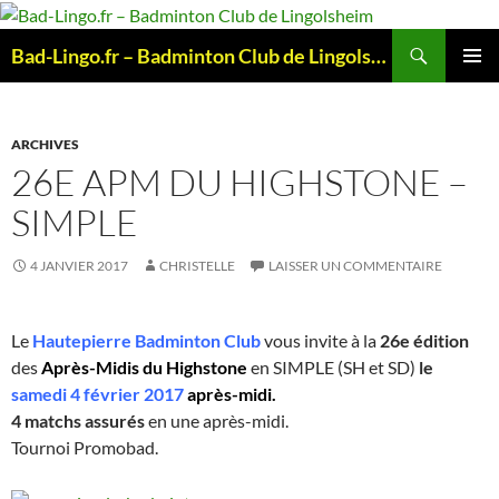
Aller
au
Recherche
Bad-Lingo.fr – Badminton Club de Lingolsheim
contenu
MENU
PRINCI
ARCHIVES
26E APM DU HIGHSTONE –
SIMPLE
4 JANVIER 2017
CHRISTELLE
LAISSER UN COMMENTAIRE
Le
Hautepierre Badminton Club
vous invite à la
26e édition
des
Après-Midis du Highstone
en SIMPLE (SH et SD)
le
samedi 4 février 2017
après-midi.
4 matchs assurés
en une après-midi.
Tournoi Promobad.