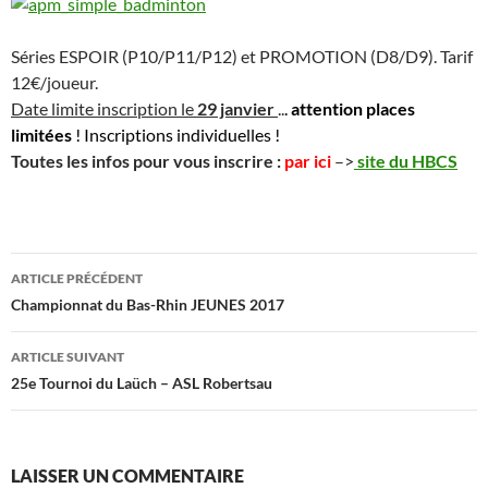
Séries ESPOIR (P10/P11/P12) et PROMOTION (D8/D9). Tarif
12€/joueur.
Date limite inscription le
29 janvier
..
.
attention places
limitées
! Inscriptions individuelles !
Toutes les infos pour vous inscrire :
par ici
–>
site du HBCS
Navigation
ARTICLE PRÉCÉDENT
des
Championnat du Bas-Rhin JEUNES 2017
articles
ARTICLE SUIVANT
25e Tournoi du Laüch – ASL Robertsau
LAISSER UN COMMENTAIRE