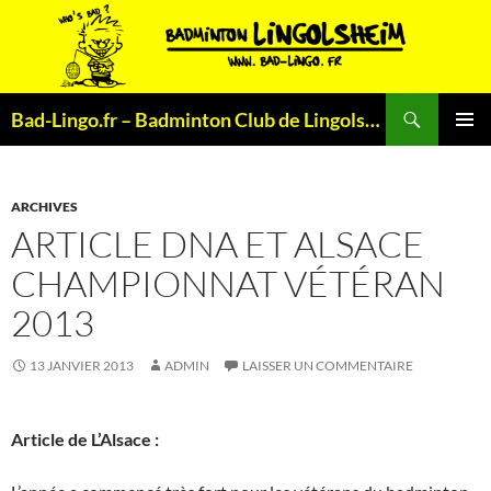
Aller
au
contenu
Recherche
Bad-Lingo.fr – Badminton Club de Lingolsheim
MENU
PRINCI
ARCHIVES
ARTICLE DNA ET ALSACE
CHAMPIONNAT VÉTÉRAN
2013
13 JANVIER 2013
ADMIN
LAISSER UN COMMENTAIRE
Article de L’Alsace :