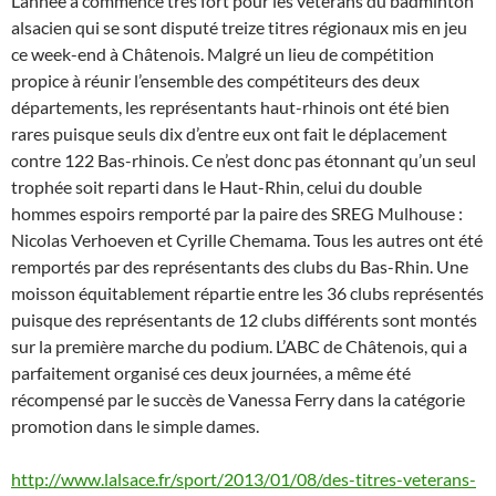
L’année a commencé très fort pour les vétérans du badminton
alsacien qui se sont disputé treize titres régionaux mis en jeu
ce week-end à Châtenois. Malgré un lieu de compétition
propice à réunir l’ensemble des compétiteurs des deux
départements, les représentants haut-rhinois ont été bien
rares puisque seuls dix d’entre eux ont fait le déplacement
contre 122 Bas-rhinois. Ce n’est donc pas étonnant qu’un seul
trophée soit reparti dans le Haut-Rhin, celui du double
hommes espoirs remporté par la paire des SREG Mulhouse :
Nicolas Verhoeven et Cyrille Chemama. Tous les autres ont été
remportés par des représentants des clubs du Bas-Rhin. Une
moisson équitablement répartie entre les 36 clubs représentés
puisque des représentants de 12 clubs différents sont montés
sur la première marche du podium. L’ABC de Châtenois, qui a
parfaitement organisé ces deux journées, a même été
récompensé par le succès de Vanessa Ferry dans la catégorie
promotion dans le simple dames.
http://www.lalsace.fr/sport/2013/01/08/des-titres-veterans-