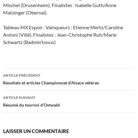
Mischel (Drusenheim), Finalistes : Isabelle Guth/Anne
Matzinger (Obernai).
Tableau MX Espoir : Vainqueurs : Etienne Mertz/Caroline
Antoni (Villé), Finalistes : Jean-Christophe Ruh/Marie
Schwartz (Badmin’tonus)
Navigation
ARTICLE PRÉCÉDENT
des
Resultats et articles Championnat d’Alsace vétéran
articles
ARTICLE SUIVANT
Résumé du tournoi d’Ostwald
LAISSER UN COMMENTAIRE