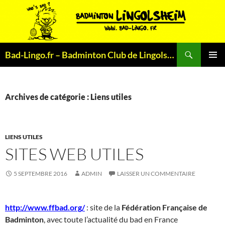
Aller
au
contenu
Recherche
Bad-Lingo.fr – Badminton Club de Lingolsheim
MENU
PRINCI
Archives de catégorie : Liens utiles
LIENS UTILES
SITES WEB UTILES
5 SEPTEMBRE 2016
ADMIN
LAISSER UN COMMENTAIRE
http://www.ffbad.org/
: site de la
Fédération Française de
Badminton
, avec toute l’actualité du bad en France