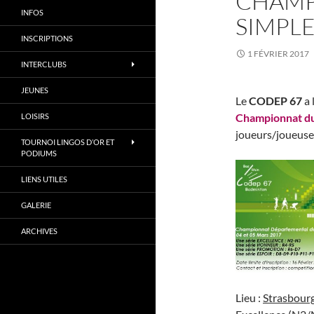
CHAMP
INFOS
SIMPLE
INSCRIPTIONS
1 FÉVRIER 2017
INTERCLUBS
JEUNES
Le
CODEP 67
a 
Championnat du
LOISIRS
joueurs/joueuses
TOURNOI LINGOS D’OR ET
PODIUMS
LIENS UTILES
GALERIE
ARCHIVES
Lieu :
Strasbour