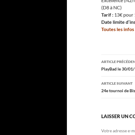
Excellence (N2/
(D8 à NC)
Tarif :
13€ pour 
Date limite d’in
Toutes les info
Navigati
ARTICLE PRÉCÉDE
des
PlayBad le 30/01
articles
ARTICLE SUIVANT
24e tournoi de Bi
LAISSER UN 
Votre adresse e-ma