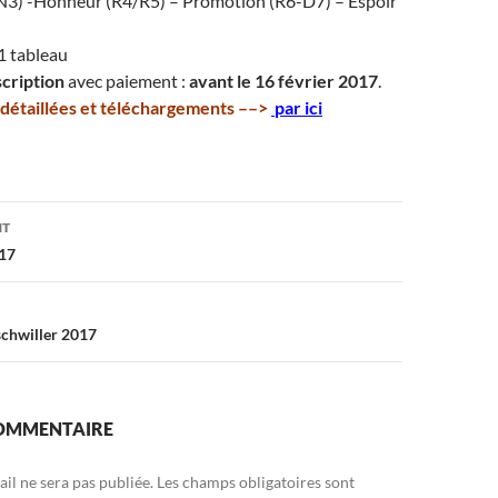
N3) -Honneur (R4/R5) – Promotion (R6-D7) – Espoir
1 tableau
scription
avec paiement :
avant le 16 février 2017
.
s détaillées et téléchargements ––>
par ici
on
NT
/17
schwiller 2017
COMMENTAIRE
il ne sera pas publiée.
Les champs obligatoires sont