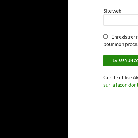
Site web
Enregistrer 
pour mon proch
Ce site utilise A
sur la façon don