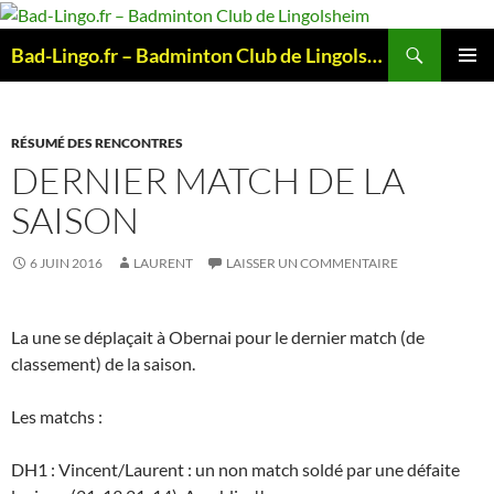
Aller
au
Recherche
Bad-Lingo.fr – Badminton Club de Lingolsheim
contenu
MENU
PRINCI
RÉSUMÉ DES RENCONTRES
DERNIER MATCH DE LA
SAISON
6 JUIN 2016
LAURENT
LAISSER UN COMMENTAIRE
La une se déplaçait à Obernai pour le dernier match (de
classement) de la saison.
Les matchs :
DH1 : Vincent/Laurent : un non match soldé par une défaite