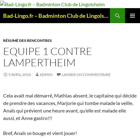
Aller
au
Recherche
Bad-Lingo.fr – Badminton Club de Lingolsheim
contenu
MENU
PRINCI
RÉSUMÉ DES RENCONTRES
EQUIPE 1 CONTRE
LAMPERTHEIM
9 AVRIL 2016
ADMIN
LAISSER UN COMMENTAIRE
Cela avait mal démarré, Mathias absent, le capitaine qui décide
de prendre des vacances, Marjorie qui tombe malade la veille,
Anaïs qui prévient une heure avant, qu’elle est malade elle
aussi, et Anne gastro!!!
Bref, Anaïs se bouge et vient jouer!