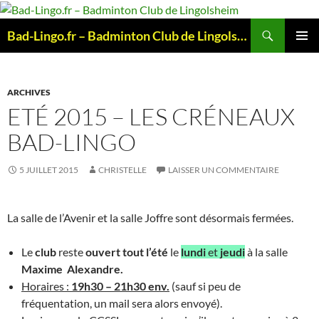
Aller
au
Recherche
Bad-Lingo.fr – Badminton Club de Lingolsheim
contenu
MENU
PRINCI
ARCHIVES
ETÉ 2015 – LES CRÉNEAUX
BAD-LINGO
5 JUILLET 2015
CHRISTELLE
LAISSER UN COMMENTAIRE
La salle de l’Avenir et la salle Joffre sont désormais fermées.
Le
club
reste
ouvert tout l’été
le
lundi
et
jeudi
à la salle
Maxime Alexandre.
Horaires :
19h30 – 21h30 env.
(sauf si peu de
fréquentation, un mail sera alors envoyé).