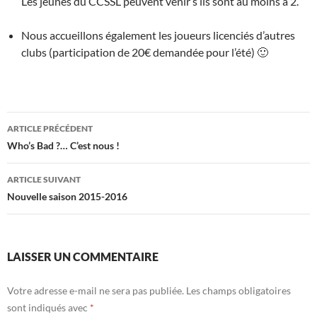
Les jeunes du CCSSL peuvent venir s’ils sont au moins à 2.
Nous accueillons également les joueurs licenciés d’autres
clubs (participation de 20€ demandée pour l’été) 🙂
Navigation
ARTICLE PRÉCÉDENT
des
Who’s Bad ?… C’est nous !
articles
ARTICLE SUIVANT
Nouvelle saison 2015-2016
LAISSER UN COMMENTAIRE
Votre adresse e-mail ne sera pas publiée.
Les champs obligatoires
sont indiqués avec
*