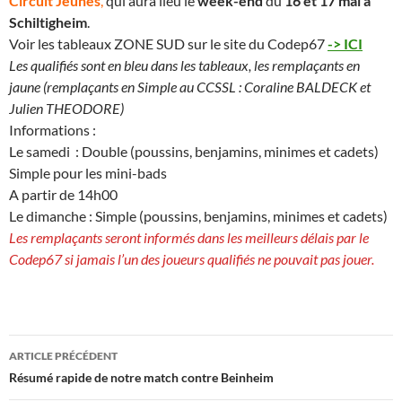
Circuit Jeunes
,
qui aura lieu le
week-end
du
16 et 17 mai à
Schiltigheim
.
Voir les tableaux ZONE SUD sur le site du Codep67
-> ICI
Les qualifiés sont en bleu dans les tableaux, les remplaçants en
jaune (remplaçants en Simple au CCSSL : Coraline BALDECK et
Julien THEODORE)
Informations :
Le samedi : Double (poussins, benjamins, minimes et cadets)
Simple pour les mini-bads
A partir de 14h00
Le dimanche : Simple (poussins, benjamins, minimes et cadets)
Les remplaçants seront informés dans les meilleurs délais par le
Codep67 si jamais l’un des joueurs qualifiés ne pouvait pas jouer.
Navigation
ARTICLE PRÉCÉDENT
des
Résumé rapide de notre match contre Beinheim