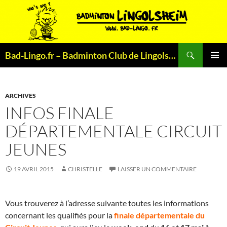
Aller
au
contenu
Recherche
Bad-Lingo.fr – Badminton Club de Lingolsheim
MENU
PRINCI
ARCHIVES
INFOS FINALE
DÉPARTEMENTALE CIRCUIT
JEUNES
19 AVRIL 2015
CHRISTELLE
LAISSER UN COMMENTAIRE
Vous trouverez à l’adresse suivante toutes les informations
concernant les qualifiés pour la
finale départementale du