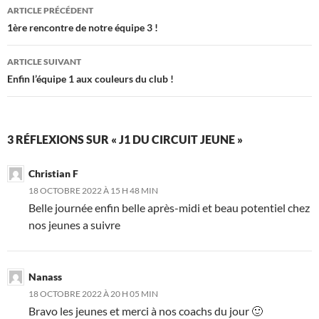
Navigation
ARTICLE PRÉCÉDENT
des
1ère rencontre de notre équipe 3 !
articles
ARTICLE SUIVANT
Enfin l’équipe 1 aux couleurs du club !
3 RÉFLEXIONS SUR « J1 DU CIRCUIT JEUNE »
Christian F
18 OCTOBRE 2022 À 15 H 48 MIN
Belle journée enfin belle après-midi et beau potentiel chez
nos jeunes a suivre
Nanass
18 OCTOBRE 2022 À 20 H 05 MIN
Bravo les jeunes et merci à nos coachs du jour 🙂