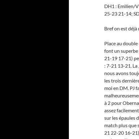
DH1 : Emilien/Vi
25-23 21-14; SD 
Bref on est déjà
Place au double
font un superbe 
21-19 17-21) pe
: 7-21 13-21. L
nous avons toujo
les trois derniè
moi en DM. PJ fa
malheureusement 
à 2 pour Oberna
assez facilement
sur les épaules d
match plus que s
21 22-20 16-21) 