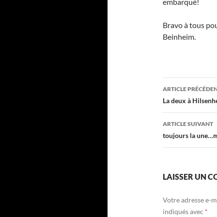
embarqué!
Bravo à tous pou
Beinheim.
Navigati
ARTICLE PRÉCÉDE
des
La deux à Hilsen
articles
ARTICLE SUIVANT
toujours la une…
LAISSER UN 
Votre adresse e-ma
indiqués avec
*