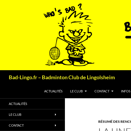
Aller
au
contenu
Recherche
Bad-Lingo.fr – Badminton Club de Lingolsheim
ACTUALITÉS
LE CLUB
CONTACT
INFOS
ACTUALITÉS
LE CLUB
RÉSUMÉ DES RENC
CONTACT