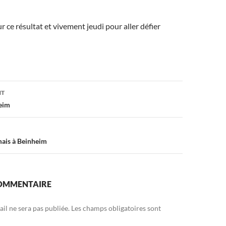
r ce résultat et vivement jeudi pour aller défier
on
NT
heim
mais à Beinheim
COMMENTAIRE
il ne sera pas publiée.
Les champs obligatoires sont