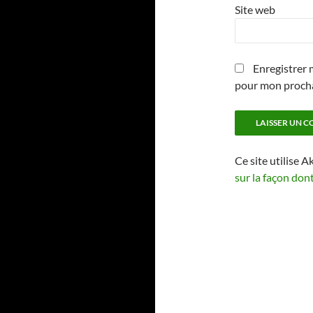
Site web
Enregistrer 
pour mon proch
Ce site utilise A
sur la façon don