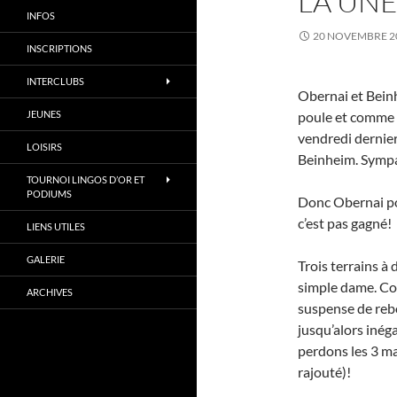
LA UNE
INFOS
20 NOVEMBRE 2
INSCRIPTIONS
INTERCLUBS
Obernai et Beinh
JEUNES
poule et comme
vendredi dernier
LOISIRS
Beinheim. Sympa
TOURNOI LINGOS D’OR ET
PODIUMS
Donc Obernai pou
c’est pas gagné!
LIENS UTILES
GALERIE
Trois terrains à
simple dame. Co
ARCHIVES
suspense de reb
jusqu’alors inéga
perdons les 3 mat
rajouté)!