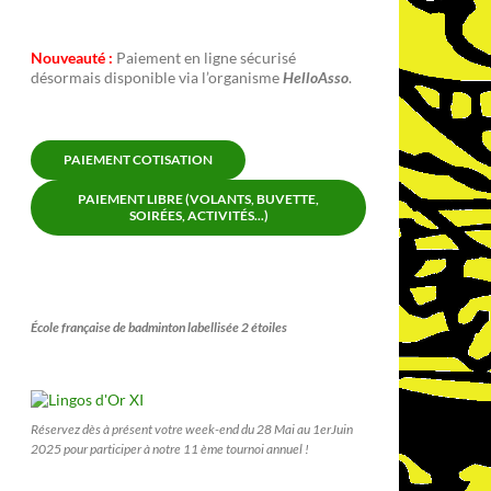
Nouveauté :
Paiement en ligne sécurisé
désormais disponible via l’organisme
HelloAsso
.
PAIEMENT COTISATION
PAIEMENT LIBRE (VOLANTS, BUVETTE,
SOIRÉES, ACTIVITÉS...)
École française de badminton labellisée 2 étoiles
Réservez dès à présent votre week-end du 28 Mai au 1erJuin
2025 pour participer à notre 11 ème tournoi annuel !