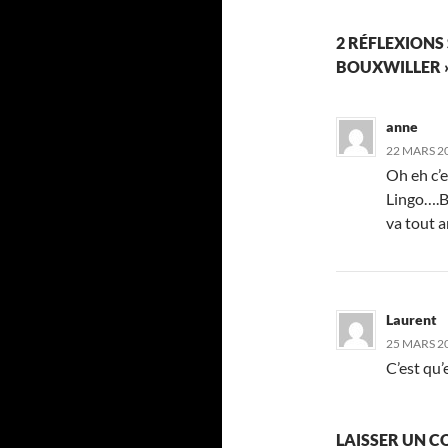
2 RÉFLEXIONS
BOUXWILLER 
anne
22 MARS 20
Oh eh c’
Lingo….Bo
va tout a
Laurent
25 MARS 20
C’est qu’
LAISSER UN 