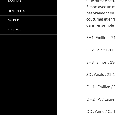
Que dire de cett
PODIUMS
Simon avec un m
LIENS UTILES
pas vraiment en 
coutûme) et enfi
GALERIE
dans l’ensemble 
ARCHIVES
SH1 :Emilien : 
SH2 : PJ : 21-11
SH3 : Simon : 1
SD : Anais : 21-
DH1 : Emilien /
DH2 : PJ / Laure
DD : Anne / Car