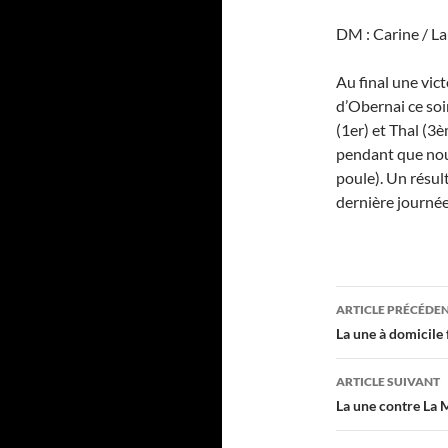
DM : Carine / L
Au final une vict
d’Obernai ce soi
(1er) et Thal (3è
pendant que nou
poule). Un résult
dernière journée
Navigati
ARTICLE PRÉCÉDE
des
La une à domicile
articles
ARTICLE SUIVANT
La une contre La