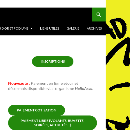
 D’OR ET PODIUMS
LIENS UTILES
GALERIE
ARCHIVES
INSCRIPTIONS
Nouveauté :
Paiement en ligne sécurisé
désormais disponible via l’organisme
HelloAsso
.
PAIEMENT COTISATION
PAIEMENT LIBRE (VOLANTS, BUVETTE,
SOIRÉES, ACTIVITÉS...)