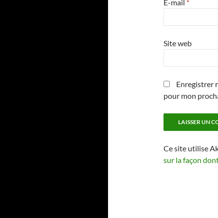
E-mail
*
Site web
Enregistrer 
pour mon proch
Ce site utilise A
sur la façon don