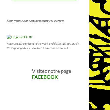
École française de badminton labellisée 2 étoiles
Réservez dès à présent votre week-end du 28 Mai au 1erJuin
2025 pour participer à notre 11 ème tournoi annuel !
Visitez notre page
FACEBOOK