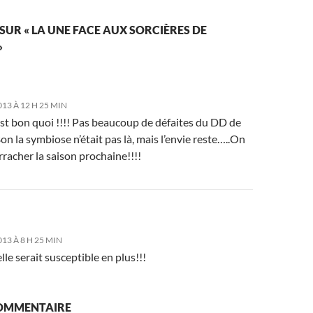
 SUR « LA UNE FACE AUX SORCIÈRES DE
»
13 À 12 H 25 MIN
est bon quoi !!!! Pas beaucoup de défaites du DD de
n la symbiose n’était pas là, mais l’envie reste…..On
rracher la saison prochaine!!!!
13 À 8 H 25 MIN
elle serait susceptible en plus!!!
COMMENTAIRE