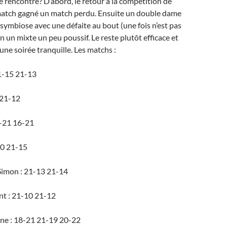
e rencontre? D’abord, le retour à la compétition de
atch gagné un match perdu. Ensuite un double dame
symbiose avec une défaite au bout (une fois n’est pas
n un mixte un peu poussif. Le reste plutôt efficace et
une soirée tranquille. Les matchs :
21-15 21-13
 21-12
3-21 16-21
10 21-15
 Simon : 21-13 21-14
nt : 21-10 21-12
ine : 18-21 21-19 20-22