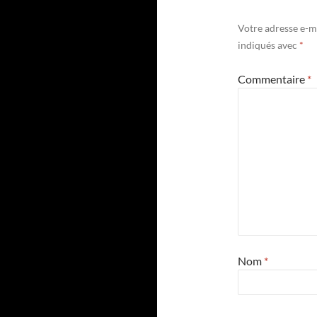
Votre adresse e-ma
indiqués avec
*
Commentaire
*
Nom
*