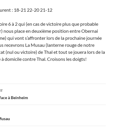
aurent : 18-21 22-20 21-12
oire 6 à 2 qui (en cas de victoire plus que probable
r) nous place en deuxième position entre Obernai
me) qui vont s’affronter lors de la prochaine journée
s recevrons La Musau (lanterne rouge de notre
at (nul ou victoire) de Thal et tout se jouera lors de la
 à domicile contre Thal. Croisons les doigts!
on
NT
 face à Beinheim
 Musau