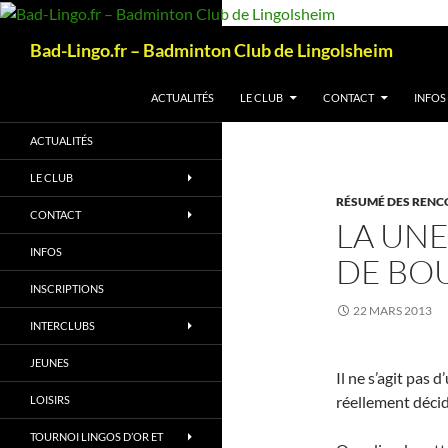
Aller
au
Recherche
Bad-Lingo.fr – Badminton Club de Lingolsheim
contenu
ACTUALITÉS
LE CLUB
CONTACT
INFOS
ACTUALITÉS
LE CLUB
RÉSUMÉ DES RENC
CONTACT
LA UNE
INFOS
DE BO
INSCRIPTIONS
22 MARS 2013
INTERCLUBS
JEUNES
Il ne s’agit pas
réellement décid
LOISIRS
TOURNOI LINGOS D’OR ET