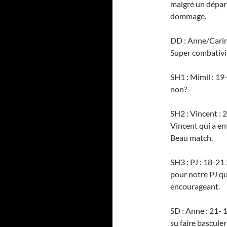
malgré un départ
dommage.
DD : Anne/Carine
Super combativité
SH1 : Mimil : 19
non?
SH2 : Vincent : 
Vincent qui a entr
Beau match.
SH3 : PJ : 18-2
pour notre PJ qui
encourageant.
SD : Anne : 21-
su faire bascule