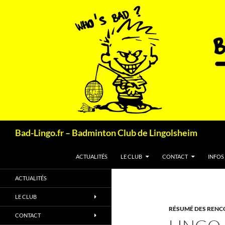
Aller
au
contenu
Recherche
Bad-Lingo.fr – Badminton Club de Lingolsheim
ACTUALITÉS
LE CLUB
CONTACT
INFOS
ACTUALITÉS
LE CLUB
RÉSUMÉ DES RENC
CONTACT