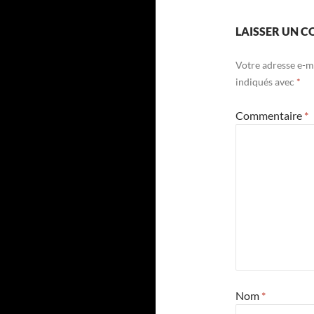
LAISSER UN 
Votre adresse e-ma
indiqués avec
*
Commentaire
*
Nom
*