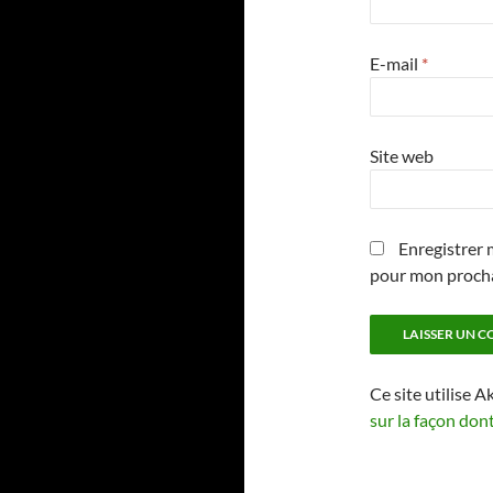
E-mail
*
Site web
Enregistrer 
pour mon proch
Ce site utilise A
sur la façon don