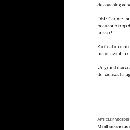
de coaching acha
DM : Carine/Lau
beaucoup trop d
bosser!
Au final un matc
mains avant la r
Un grand merci a
délicieuses lasa
Navigati
ARTICLE PRÉCÉDE
des
Mobilisons-nous 