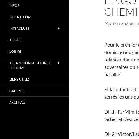
LINGO 
INFOS
CHEMI
INSCRIPTIONS
28 NOVEMBRE 2
INTERCLUBS
JEUNES
Pour le premier
domicile nous a
LOISIRS
relancer dans no
TOURNOI LINGOS D’OR ET
adversaires du s
PODIUMS
bataille!
LIENS UTILES
Et la bataille a 
GALERIE
serrés les uns qu
ARCHIVES
DH1 : PJ/Mimil :
lâcher et c’est ce
DH2 : Victor/Lau