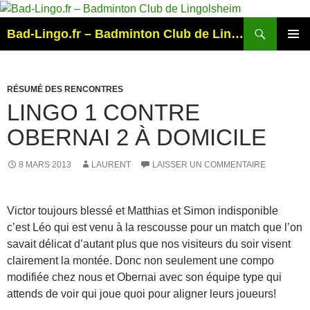
Aller
au
Recherche
Bad-Lingo.fr – Badminton Club de Lingolsheim
contenu
MENU
PRINCI
RÉSUMÉ DES RENCONTRES
LINGO 1 CONTRE
OBERNAI 2 À DOMICILE
8 MARS 2013
LAURENT
LAISSER UN COMMENTAIRE
Victor toujours blessé et Matthias et Simon indisponible
c’est Léo qui est venu à la rescousse pour un match que l’on
savait délicat d’autant plus que nos visiteurs du soir visent
clairement la montée. Donc non seulement une compo
modifiée chez nous et Obernai avec son équipe type qui
attends de voir qui joue quoi pour aligner leurs joueurs!