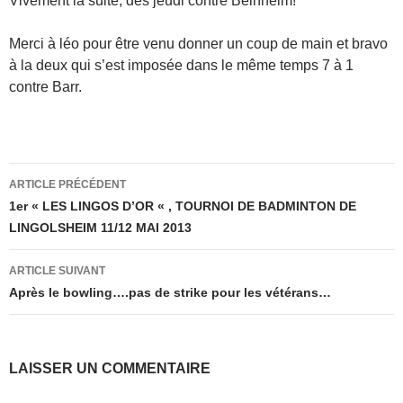
Vivement la suite, dès jeudi contre Beinheim!
Merci à léo pour être venu donner un coup de main et bravo
à la deux qui s’est imposée dans le même temps 7 à 1
contre Barr.
Navigation
ARTICLE PRÉCÉDENT
des
1er « LES LINGOS D’OR « , TOURNOI DE BADMINTON DE
LINGOLSHEIM 11/12 MAI 2013
articles
ARTICLE SUIVANT
Après le bowling….pas de strike pour les vétérans…
LAISSER UN COMMENTAIRE