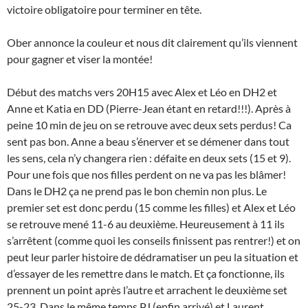
victoire obligatoire pour terminer en tête.
Ober annonce la couleur et nous dit clairement qu’ils viennent
pour gagner et viser la montée!
Début des matchs vers 20H15 avec Alex et Léo en DH2 et
Anne et Katia en DD (Pierre-Jean étant en retard!!!). Après à
peine 10 min de jeu on se retrouve avec deux sets perdus! Ca
sent pas bon. Anne a beau s’énerver et se démener dans tout
les sens, cela n’y changera rien : défaite en deux sets (15 et 9).
Pour une fois que nos filles perdent on ne va pas les blâmer!
Dans le DH2 ça ne prend pas le bon chemin non plus. Le
premier set est donc perdu (15 comme les filles) et Alex et Léo
se retrouve mené 11-6 au deuxième. Heureusement à 11 ils
s’arrêtent (comme quoi les conseils finissent pas rentrer!) et on
peut leur parler histoire de dédramatiser un peu la situation et
d’essayer de les remettre dans le match. Et ça fonctionne, ils
prennent un point après l’autre et arrachent le deuxième set
25-23. Dans le même temps PJ (enfin arrivé) et Laurent