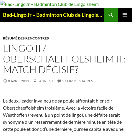
Aller
au
Recherche
Bad-Lingo.fr – Badminton Club de Lingolsheim
contenu
MENU
PRINCI
RÉSUMÉ DES RENCONTRES
LINGO II /
OBERSCHAEFFOLSHEIM II :
MATCH DÉCISIF?
8 AVRIL 2011
LAURENT
2 COMMENTAIRES
La deux, leader invaincu de sa poule affrontait hier soir
Oberschaeffolsheim troisième. Avec la victoire facile de
Westhoffen (revenu à un point de lingo), une défaite serait
synonyme d’un resserrement de dernière minute en tête de
cette poule et donc d’une dernière journée capitale avec une