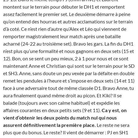
montent sur le terrain pour débuter le DH1 et remportent
assez facilement le premier set. Le deuxième démarre à peine
qu’on entend des hourras et autres acclamations sur le terrain
d’à coté. Ce n’est rien d’autre qu’Alex et Léo qui viennent de
remporter magistralement leur match après une bataille
acharné (24-22 au troisième set). Bravo les gars. La fin du DH1
n’est plus qu’une formalité et nous gagnons en deux sets (15 et
12). Bon, on se sent un peu mieux, 2 à 1 pour nous et ce sont
maintenant Anne et Christian qui sont sur le terrain pour le SD
et SH3. Anne, sans doute un peu vexée par la défaite en double
remet les pendules à l’heure et s’impose en deux sets (14 et 11)
face à une adversaire tout de même classée D1. Bravo Anne, tu
aura finalement quand même droit au picon. Et Kiki? Il se
balade (toujours avec son calme habituel) et expédie les
affaires courantes en deux petits sets (9 et 11).
Ca y est, on
vient d’obtenir les deux points du match nul qui nous
assurent définitivement la première place.
Le reste ne sera
plus que du bonus. Le reste? Il vient de démarrer : PJ en SH1