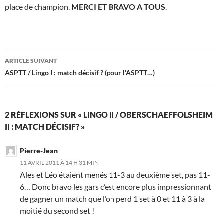
place de champion.
MERCI ET BRAVO A TOUS
.
Navigation
ARTICLE SUIVANT
des
ASPTT / Lingo I : match décisif ? (pour l’ASPTT…)
articles
2 RÉFLEXIONS SUR « LINGO II / OBERSCHAEFFOLSHEIM
II : MATCH DÉCISIF? »
Pierre-Jean
11 AVRIL 2011 À 14 H 31 MIN
Ales et Léo étaient menés 11-3 au deuxième set, pas 11-
6… Donc bravo les gars c’est encore plus impressionnant
de gagner un match que l’on perd 1 set à 0 et 11 à 3 à la
moitié du second set !