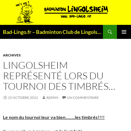
Aller
au
contenu
Recherche
Bad-Lingo.fr – Badminton Club de Lingolsheim
MENU
PRINCI
ARCHIVES
LINGOLSHEIM
REPRÉSENTÉ LORS DU
TOURNOI DES TIMBRÉS…
15 OCTOBRE 2012
ADMIN
UN COMMENTAIRE
Le nom du tournoi leur va bien……..les timbrés!!!!