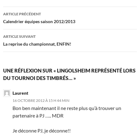
Navigation
ARTICLE PRÉCÉDENT
des
Calendrier équipes saison 2012/2013
articles
ARTICLE SUIVANT
La reprise du championnat, ENFIN!
UNE RÉFLEXION SUR « LINGOLSHEIM REPRÉSENTÉ LORS
DU TOURNOI DES TIMBRÉS… »
Laurent
16 OCTOBRE 2012 À 15 H 44 MIN
Bon ben maintenant il ne reste plus qu’à trouver un
partenaire à PJ ….. MDR
Je déconne PJ, je déconne!!