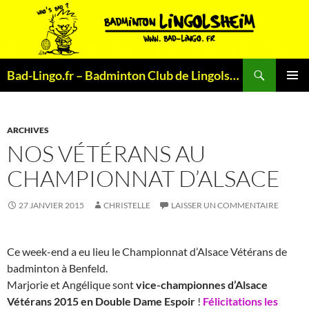
Aller
au
contenu
Recherche
Bad-Lingo.fr – Badminton Club de Lingolsheim
MENU
PRINCI
ARCHIVES
NOS VÉTÉRANS AU
CHAMPIONNAT D’ALSACE
27 JANVIER 2015
CHRISTELLE
LAISSER UN COMMENTAIRE
Ce week-end a eu lieu le Championnat d’Alsace Vétérans de
badminton à Benfeld.
Marjorie et Angélique sont
vice-championnes d’Alsace
Vétérans 2015 en Double Dame Espoir
!
Félicitations les