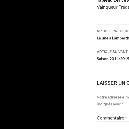
Vainqueur Fréd
Navigati
ARTICLE PRÉCÉD
des
La une à Lampert
articles
ARTICLE SUIVANT
Saison 2014/201
LAISSER UN 
Votre adresse e-ma
indiqués avec
*
Commentaire
*