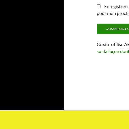
Enregistrer 
pour mon proch
Ce site utilise A
sur la façon don