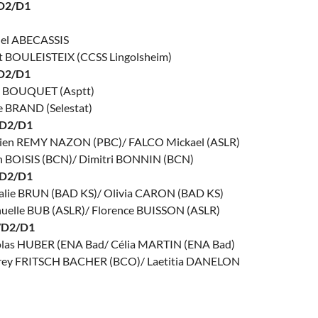
/D2/D1
uel ABECASSIS
nt BOULEISTEIX (CCSS Lingolsheim)
D2/D1
a BOUQUET (Asptt)
e BRAND (Selestat)
D2/D1
vien REMY NAZON (PBC)/ FALCO Mickael (ASLR)
en BOISIS (BCN)/ Dimitri BONNIN (BCN)
D2/D1
alie BRUN (BAD KS)/ Olivia CARON (BAD KS)
nuelle BUB (ASLR)/ Florence BUISSON (ASLR)
/D2/D1
olas HUBER (ENA Bad/ Célia MARTIN (ENA Bad)
ffrey FRITSCH BACHER (BCO)/ Laetitia DANELON