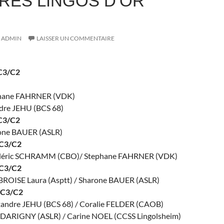
RÈS LINGOS D’OR
ADMIN
LAISSER UN COMMENTAIRE
C3/C2
phane FAHRNER (VDK)
ndre JEHU (BCS 68)
C3/C2
one BAUER (ASLR)
/C3/C2
édéric SCHRAMM (CBO)/ Stephane FAHRNER (VDK)
/C3/C2
ROISE Laura (Asptt) / Sharone BAUER (ASLR)
/C3/C2
xandre JEHU (BCS 68) / Coralie FELDER (CAOB)
n DARIGNY (ASLR) / Carine NOEL (CCSS Lingolsheim)