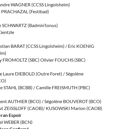
andre WAGNER (CCSS Lingolsheim)
as PRACHAZAL (Festibad)
ie SCHWARTZ (Badmin’tonus)
Kientzle
stian BARAT (CCSS Lingolsheim) / Eric KOENIG
im)
guy FROMOLTZ (SBC) Olivier FOUCHS (SBC)
 Laure DIEBOLD (Outre Foret) / Ségolène
CO)
ette STAHL (BCBB) / Camille FREISMUTH (PBC)
cent AUTHIER (BCO) / Ségolène BOUVEROT (BCO)
baut ZEISSLOFF (CAOB)/ KUSOWSKI Marion (CAOB)
éran Espoir
hel WEBER (BCN)
éran Confirmé