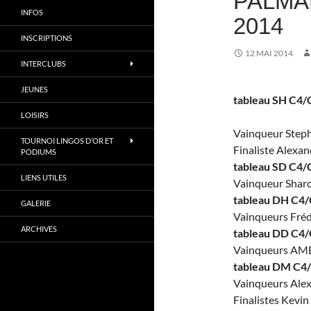
PALMA
INFOS
2014
INSCRIPTIONS
12 MAI 2014
INTERCLUBS
JEUNES
tableau SH C4/
LOISIRS
Vainqueur Ste
TOURNOI LINGOS D’OR ET
Finaliste Alexa
PODIUMS
tableau SD C4/
LIENS UTILES
Vainqueur Shar
tableau DH C4
GALERIE
Vainqueurs Fr
ARCHIVES
tableau DD C4
Vainqueurs AMB
tableau DM C4
Vainqueurs Ale
Finalistes Kevi