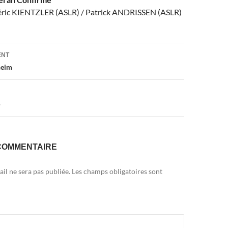
éric KIENTZLER (ASLR) / Patrick ANDRISSEN (ASLR)
on
ENT
heim
5
COMMENTAIRE
il ne sera pas publiée.
Les champs obligatoires sont