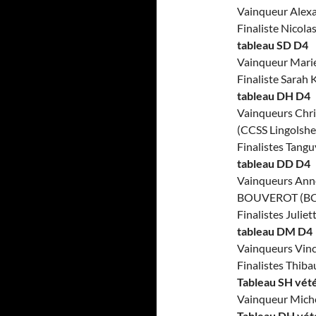
Vainqueur Alex
Finaliste Nicol
tableau SD
D4
Vainqueur Mar
Finaliste Sarah 
tableau DH
D4
Vainqueurs Chri
(CCSS Lingolshe
Finalistes Tan
tableau DD
D4
Vainqueurs Anne
BOUVEROT (B
Finalistes Juli
tableau DM
D4
Vainqueurs Vin
Finalistes Thi
Tableau SH vét
Vainqueur Mic
Tableau DH vét