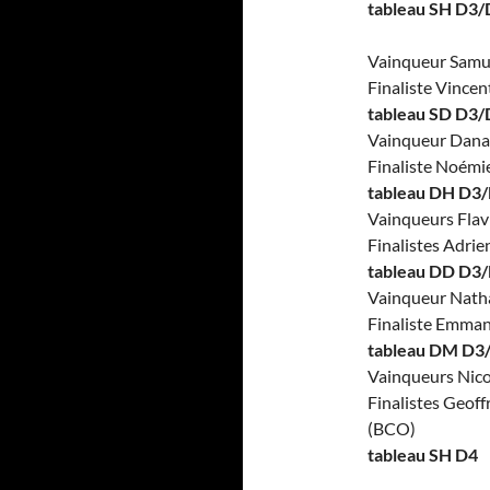
tableau SH D3
Vainqueur Sam
Finaliste Vince
tableau SD
D3/
Vainqueur Dan
Finaliste Noémi
tableau DH
D3/
Vainqueurs Fla
Finalistes Adri
tableau DD
D3/
Vainqueur Nath
Finaliste Emma
tableau DM
D3
Vainqueurs Nic
Finalistes Geo
(BCO)
tableau SH D4