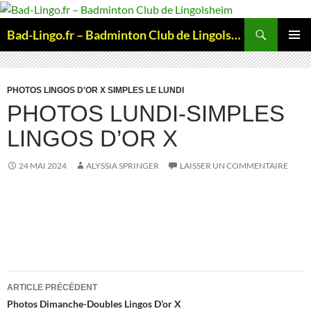
Aller
au
Recherche
Bad-Lingo.fr – Badminton Club de Lingolsheim
contenu
MENU
PRINCI
PHOTOS LINGOS D'OR X SIMPLES LE LUNDI
PHOTOS LUNDI-SIMPLES
LINGOS D’OR X
24 MAI 2024
ALYSSIA SPRINGER
LAISSER UN COMMENTAIRE
Navigation
ARTICLE PRÉCÉDENT
des
Photos Dimanche-Doubles Lingos D’or X