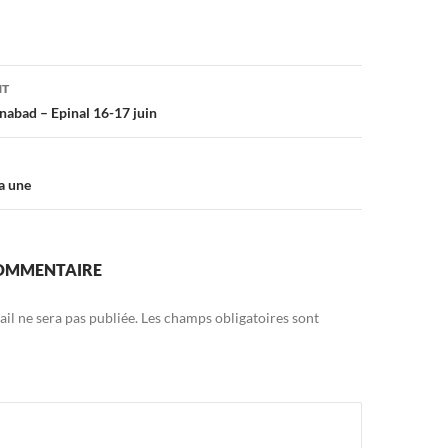
on
NT
inabad – Epinal 16-17 juin
a une
COMMENTAIRE
il ne sera pas publiée.
Les champs obligatoires sont