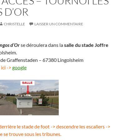
’ACCÈS – TOURNOI LES
 D’OR
CHRISTELLE
LAISSER UN COMMENTAIRE
ingos d’Or
se déroulera dans la
salle du stade Joffre
olsheim.
e de Graffenstaden – 67380 Lingolsheim
 ici ->
google
 derrière le stade de foot -> descendre les escaliers ->
lle se trouve sous les tribunes.