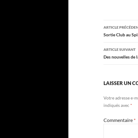
Navigati
ARTICLE PRÉCÉDE
des
Sortie Club au Sp
articles
ARTICLE SUIVANT
Des nouvelles de l
LAISSER UN 
Votre adresse e-ma
indiqués avec
*
Commentaire
*