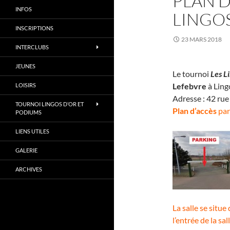
PLAN D
INFOS
LINGOS
INSCRIPTIONS
23 MARS 2018
INTERCLUBS
JEUNES
Le tournoi
Les L
Lefebvre
à Ling
LOISIRS
Adresse : 42 ru
TOURNOI LINGOS D’OR ET
Plan d’accès
par
PODIUMS
LIENS UTILES
GALERIE
ARCHIVES
La salle se situe
l’entrée de la sa