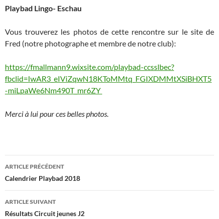
Playbad Lingo- Eschau
Vous trouverez les photos de cette rencontre sur le site de
Fred (notre photographe et membre de notre club):
https://fmallmann9.wixsite.com/playbad-ccsslbec?
fbclid=IwAR3_eIViZqwN18KToMMtq_FGIXDMMtXSiBHXT5
-miLpaWe6Nm490T_mr6ZY
Merci à lui pour ces belles photos.
Navigation
ARTICLE PRÉCÉDENT
des
Calendrier Playbad 2018
articles
ARTICLE SUIVANT
Résultats Circuit jeunes J2