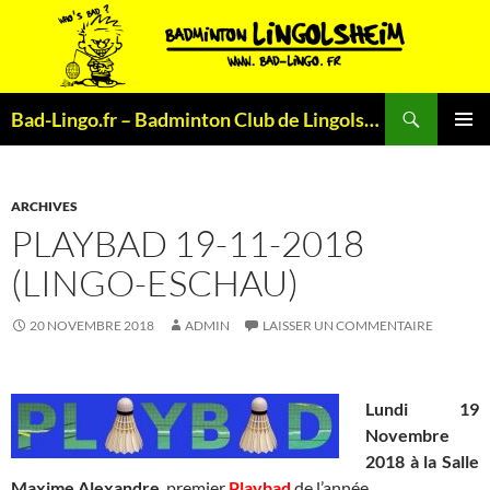
Aller
au
contenu
Recherche
Bad-Lingo.fr – Badminton Club de Lingolsheim
MENU
PRINCI
ARCHIVES
PLAYBAD 19-11-2018
(LINGO-ESCHAU)
20 NOVEMBRE 2018
ADMIN
LAISSER UN COMMENTAIRE
Lundi 19
Novembre
2018 à la Salle
Maxime Alexandre
, premier
Playbad
de l’année.