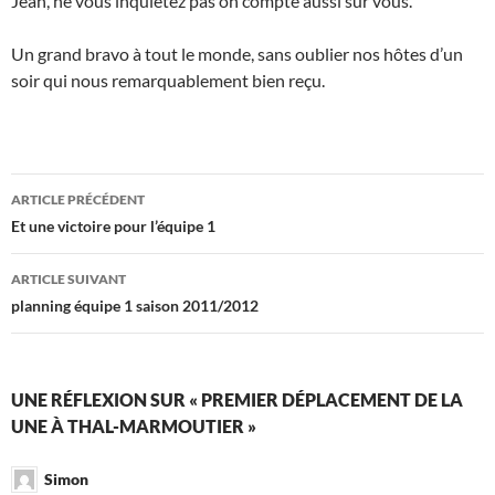
Jean, ne vous inquiétez pas on compte aussi sur vous.
Un grand bravo à tout le monde, sans oublier nos hôtes d’un
soir qui nous remarquablement bien reçu.
Navigation
ARTICLE PRÉCÉDENT
des
Et une victoire pour l’équipe 1
articles
ARTICLE SUIVANT
planning équipe 1 saison 2011/2012
UNE RÉFLEXION SUR « PREMIER DÉPLACEMENT DE LA
UNE À THAL-MARMOUTIER »
Simon