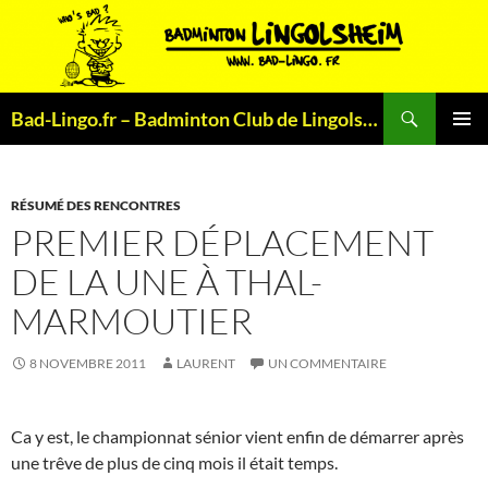
Aller
au
contenu
Recherche
Bad-Lingo.fr – Badminton Club de Lingolsheim
MENU
PRINCI
RÉSUMÉ DES RENCONTRES
PREMIER DÉPLACEMENT
DE LA UNE À THAL-
MARMOUTIER
8 NOVEMBRE 2011
LAURENT
UN COMMENTAIRE
Ca y est, le championnat sénior vient enfin de démarrer après
une trêve de plus de cinq mois il était temps.