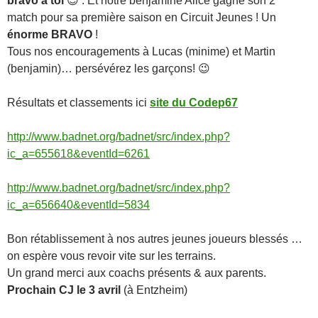
bravo
à toi
😉 . Et notre benjamine Alice gagne son 2
match pour sa première saison en Circuit Jeunes ! Un
énorme BRAVO
!
Tous nos encouragements à Lucas (minime) et Martin
(benjamin)… persévérez les garçons! 😉
Résultats et classements ici
site du Codep67
http://www.badnet.org/badnet/src/index.php?
ic_a=655618&eventId=6261
http://www.badnet.org/badnet/src/index.php?
ic_a=656640&eventId=5834
Bon rétablissement à nos autres jeunes joueurs blessés …
on espère vous revoir vite sur les terrains.
Un grand merci aux coachs présents & aux parents.
Prochain CJ le 3 avril
(à Entzheim)