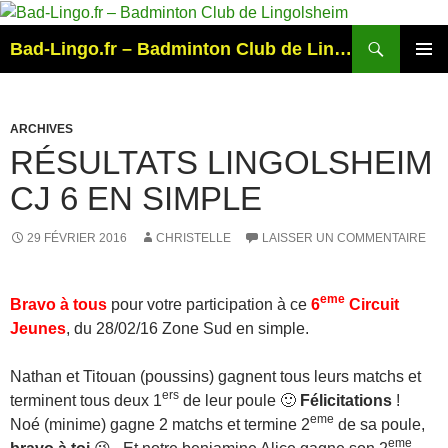
Aller
au
Recherche
Bad-Lingo.fr – Badminton Club de Lingolsheim
contenu
MENU
PRINCI
ARCHIVES
RÉSULTATS LINGOLSHEIM
CJ 6 EN SIMPLE
29 FÉVRIER 2016
CHRISTELLE
LAISSER UN COMMENTAIRE
eme
Bravo à tous
pour votre participation à ce
6
Circuit
Jeunes
, du 28/02/16 Zone Sud en simple.
Nathan et Titouan (poussins) gagnent tous leurs matchs et
ers
terminent tous deux 1
de leur poule 🙂
Félicitations
!
eme
Noé (minime) gagne 2 matchs et termine 2
de sa poule,
eme