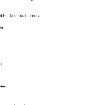
t Marie lors du tournoi :
on
NT
heim