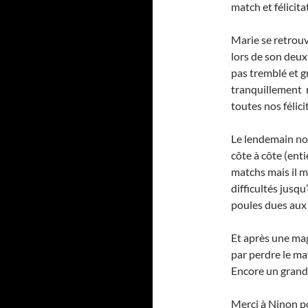
match et félicit
Marie se retrouv
lors de son deu
pas tremblé et gr
tranquillement 
toutes nos félici
Le lendemain nos
côte à côte (enti
matchs mais il m
difficultés jusq
poules dues aux
Et après une mag
par perdre le ma
Encore un grand 
Merci à Ninon p