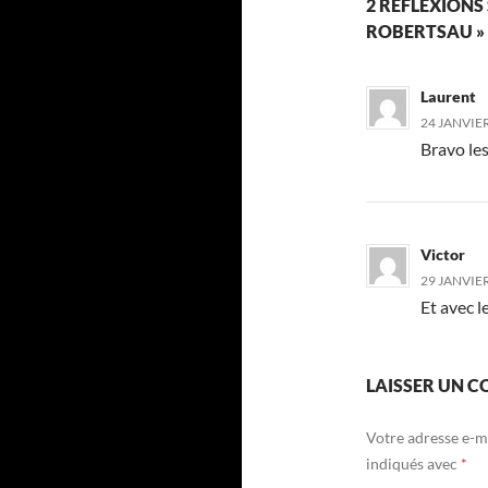
2 RÉFLEXIONS
ROBERTSAU »
Laurent
24 JANVIER
Bravo les
Victor
29 JANVIER
Et avec l
LAISSER UN 
Votre adresse e-ma
indiqués avec
*