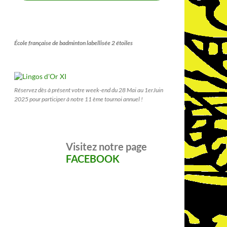
École française de badminton labellisée 2 étoiles
Réservez dès à présent votre week-end du 28 Mai au 1erJuin
2025 pour participer à notre 11 ème tournoi annuel !
Visitez notre page
FACEBOOK