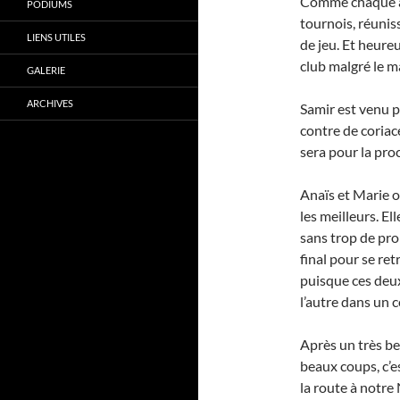
Comme chaque an
PODIUMS
tournois, réunis
LIENS UTILES
de jeu. Et heure
club malgré le m
GALERIE
ARCHIVES
Samir est venu p
contre de coriace
sera pour la proc
Anaïs et Marie 
les meilleurs. El
sans trop de pro
final pour se ret
puisque ces deu
l’autre dans un 
Après un très be
beaux coups, c’e
la route à notre