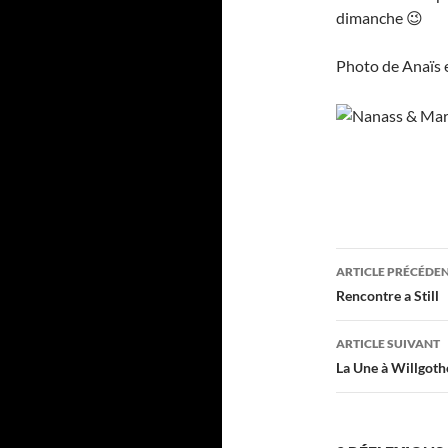
dimanche 😉
Photo de Anaïs e
Navigati
ARTICLE PRÉCÉDE
des
Rencontre a Still
articles
ARTICLE SUIVANT
La Une à Willgot