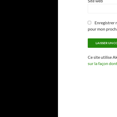
Site web
Enregistrer 
pour mon proch
Ce site utilise A
sur la façon don