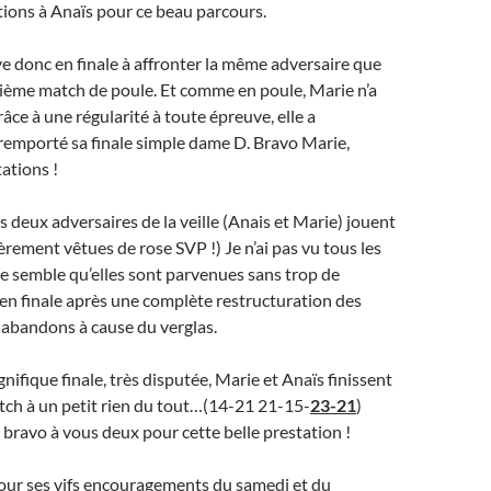
ations à Anaïs pour ce beau parcours.
e donc en finale à affronter la même adversaire que
xième match de poule. Et comme en poule, Marie n’a
âce à une régularité à toute épreuve, elle a
remporté sa finale simple dame D. Bravo Marie,
tations !
 deux adversaires de la veille (Anais et Marie) jouent
èrement vêtues de rose SVP !) Je n’ai pas vu tous les
e semble qu’elles sont parvenues sans trop de
u’en finale après une complète restructuration des
 abandons à cause du verglas.
nifique finale, très disputée, Marie et Anaïs finissent
tch à un petit rien du tout…(14-21 21-15-
23-21
)
bravo à vous deux pour cette belle prestation !
our ses vifs encouragements du samedi et du