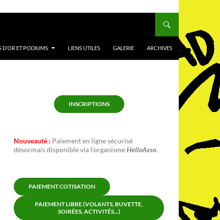
 D’OR ET PODIUMS
LIENS UTILES
GALERIE
ARCHIVES
INSCRIPTIONS
Nouveauté :
Paiement en ligne sécurisé
désormais disponible via l’organisme
HelloAsso
.
PAIEMENT COTISATION
PAIEMENT LIBRE (VOLANTS, BUVETTE,
SOIRÉES, ACTIVITÉS...)