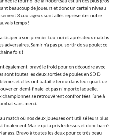
née le tournoi de la Robertsau est un des plus gros
sant beaucoup de joueurs et donc un certain niveau
usement 3 courageux sont allés représenter notre
auvais temps !
articiper à son premier tournoi et après deux matchs
s adversaires, Samir n’a pas pu sortir de sa poule; ce
haine fois !
ont également bravé le froid pour en découdre avec
les sont toutes les deux sorties de poules en SD D
blèmes et elles ont bataillé ferme dans leur quart de
rouver en demi-finale; et pas n’importe laquelle,
x championnes se retrouvèrent confrontées l’une à
combat sans merci.
au match où nos deux joueuses ont utilisé leurs plus
st finalement Marie qui a pris le dessus et donc barré
 Nanass. Bravo à toutes les deux pour ce très beau