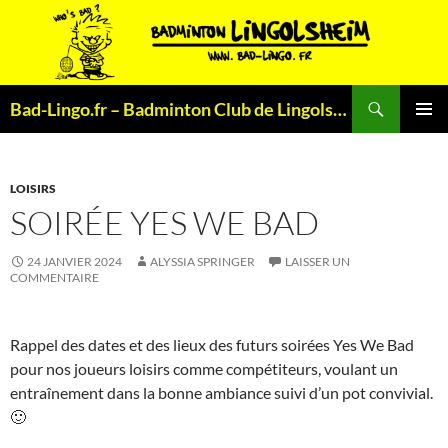
Aller
au
contenu
Recherche
Bad-Lingo.fr – Badminton Club de Lingolsheim
MENU
PRINCI
LOISIRS
SOIRÉE YES WE BAD
24 JANVIER 2024
ALYSSIA SPRINGER
LAISSER UN
COMMENTAIRE
Rappel des dates et des lieux des futurs soirées Yes We Bad
pour nos joueurs loisirs comme compétiteurs, voulant un
entraînement dans la bonne ambiance suivi d’un pot convivial.
🙂