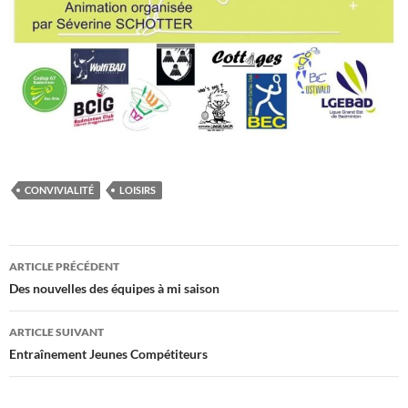
CONVIVIALITÉ
LOISIRS
Navigation
ARTICLE PRÉCÉDENT
des
Des nouvelles des équipes à mi saison
articles
ARTICLE SUIVANT
Entraînement Jeunes Compétiteurs