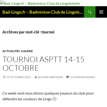
Aller
au
Recherche
Bad-Lingo.fr – Badminton Club de Lingolsheim
contenu
MENU
PRINCI
Archives par mot-clé : tournoi
ACTUALITÉS
,
GALERIE
TOURNOI ASPTT 14-15
OCTOBRE
15 OCTOBRE 2023
ALYSSIA SPRINGER
2 COMMENTAIRES
Ce week-end nous étions quelques joueurs du club pour
défendre les couleurs de Lingo 🙂