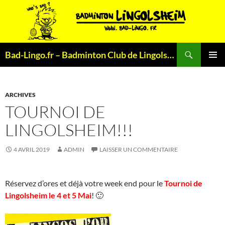
Aller
au
contenu
Recherche
Bad-Lingo.fr – Badminton Club de Lingolsheim
MENU
PRINCI
ARCHIVES
TOURNOI DE
LINGOLSHEIM!!!
4 AVRIL 2019
ADMIN
LAISSER UN COMMENTAIRE
Réservez d’ores et déjà votre week end pour le
Tournoi de
Lingolsheim le 4 et 5 Mai
! 🙂