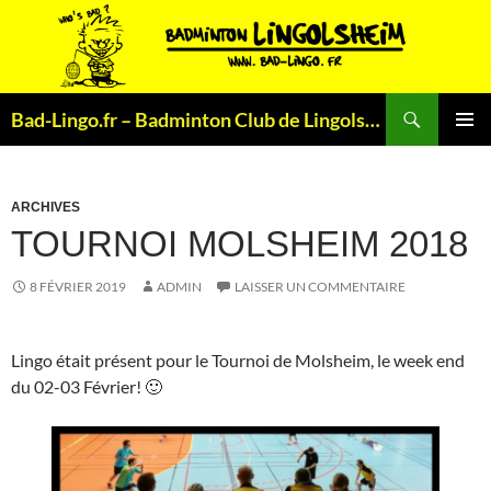
Aller
au
contenu
Recherche
Bad-Lingo.fr – Badminton Club de Lingolsheim
MENU
PRINCI
ARCHIVES
TOURNOI MOLSHEIM 2018
8 FÉVRIER 2019
ADMIN
LAISSER UN COMMENTAIRE
Lingo était présent pour le Tournoi de Molsheim, le week end
du 02-03 Février! 🙂