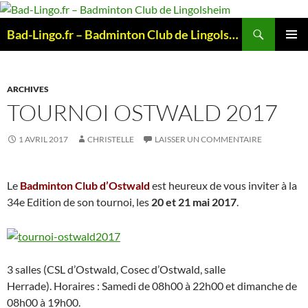
Aller
au
Recherche
Bad-Lingo.fr – Badminton Club de Lingolsheim
contenu
MENU
PRINCI
ARCHIVES
TOURNOI OSTWALD 2017
1 AVRIL 2017
CHRISTELLE
LAISSER UN COMMENTAIRE
Le
Badminton Club d’Ostwald
est heureux de vous inviter à la
34e Edition de son tournoi, les
20 et 21 mai 2017
.
3 salles (CSL d’Ostwald, Cosec d’Ostwald, salle
Herrade).
Horaires : Samedi de 08h00 à 22h00 et dimanche de
08h00 à 19h00.