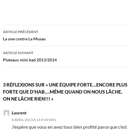
Navigation
ARTICLE PRÉCÉDENT
des
La une contre La Musau
articles
ARTICLE SUIVANT
Plateaux mini bad 2013/2014
3 RÉFLEXIONS SUR « UNE ÉQUIPE FORTE…ENCORE PLUS
FORTE QUE D’HAB….MÊME QUAND ON NOUS LÂCHE,
ON NE LÂCHE RIEN!!! »
Laurent
8 AVRIL 2013 À 14 H 49 MIN
J’espère que vous en avez tous bien profité parce que c’est