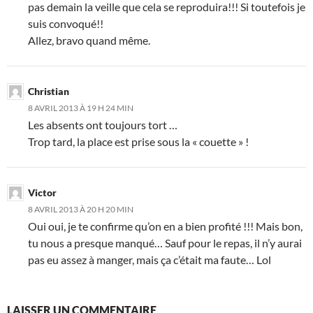
pas demain la veille que cela se reproduira!!! Si toutefois je
suis convoqué!!
Allez, bravo quand même.
Christian
8 AVRIL 2013 À 19 H 24 MIN
Les absents ont toujours tort …
Trop tard, la place est prise sous la « couette » !
Victor
8 AVRIL 2013 À 20 H 20 MIN
Oui oui, je te confirme qu’on en a bien profité !!! Mais bon,
tu nous a presque manqué… Sauf pour le repas, il n’y aurai
pas eu assez à manger, mais ça c’était ma faute… Lol
LAISSER UN COMMENTAIRE