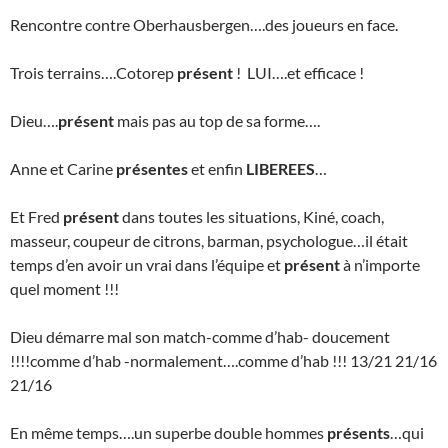
Rencontre contre Oberhausbergen….des joueurs en face.
Trois terrains….Cotorep
présent
! LUI….et efficace !
Dieu….
présent
mais pas au top de sa forme….
Anne et Carine
présentes
et enfin
LIBEREES
…
Et Fred
présent
dans toutes les situations, Kiné, coach,
masseur, coupeur de citrons, barman, psychologue…il était
temps d’en avoir un vrai dans l’équipe et
présent
à n’importe
quel moment !!!
Dieu démarre mal son match-comme d’hab- doucement
!!!!comme d’hab -normalement….comme d’hab !!! 13/21 21/16
21/16
En même temps….un superbe double hommes
présents
…qui