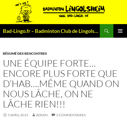
Aller
au
contenu
Recherche
Bad-Lingo.fr – Badminton Club de Lingolsheim
MENU
PRINCI
RÉSUMÉ DES RENCONTRES
UNE ÉQUIPE FORTE…
ENCORE PLUS FORTE QUE
D’HAB….MÊME QUAND ON
NOUS LÂCHE, ON NE
LÂCHE RIEN!!!
5 AVRIL 2013
ADMIN
3 COMMENTAIRES