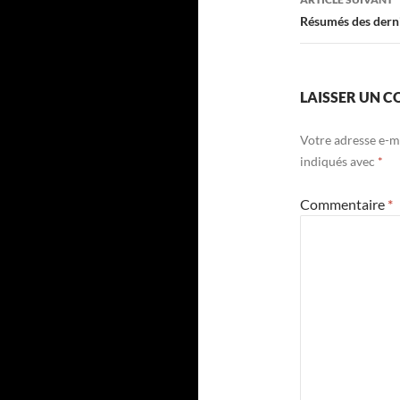
Résumés des derni
LAISSER UN 
Votre adresse e-ma
indiqués avec
*
Commentaire
*