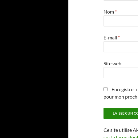
Nom
*
E-mail
*
Site web
Enregistrer 
pour mon proch
Ce site utilise A
sur la façon don