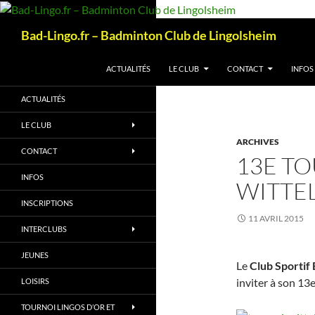
Aller
au
Recherche
Bad-Lingo.fr – Badminton Club de Lingolsheim
contenu
ACTUALITÉS
LE CLUB
CONTACT
INFOS
ACTUALITÉS
LE CLUB
ARCHIVES
CONTACT
13E T
INFOS
WITTEL
INSCRIPTIONS
11 AVRIL 2015
INTERCLUBS
JEUNES
Le
Club Sportif
inviter à son 13e
LOISIRS
TOURNOI LINGOS D’OR ET