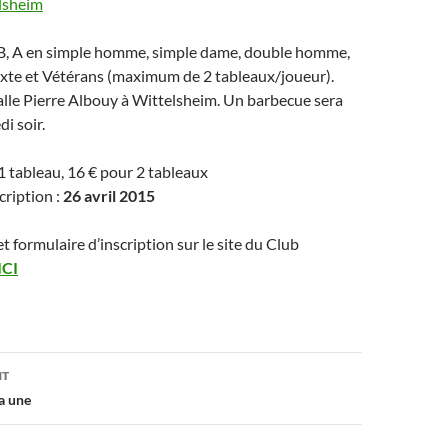
, B, A en simple homme, simple dame, double homme,
xte et Vétérans (maximum de 2 tableaux/joueur).
salle Pierre Albouy à Wittelsheim. Un barbecue sera
i soir.
 tableau, 16 € pour 2 tableaux
cription :
26 avril 2015
et formulaire d’inscription sur le site du Club
ICI
on
NT
a une