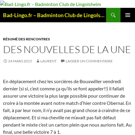
Aller
au
Recherche
Bad-Lingo.fr – Badminton Club de Lingolsheim
contenu
MENU
PRINCI
RÉSUMÉ DES RENCONTRES
DES NOUVELLES DE LA UNE
24 MARS 2015
LAURENT
LAISSER UN COMMENTAIRE
En déplacement chez les sorcières de Bouxwiller vendredi
dernier (si si, c’est comme ça qu’ils se font appeler!!) il fallait
assurer une victoire la plus large possible pour continuer de
croire à la montée avant notre match d’hier contre Obernai. En
fait, à par leur nom, il n’y avait pas grand chose à craindre de ce
déplacement. Et si ma cheville ne m’avait pas fait défaut
pendant le mixte c’est un carton plein que nous aurions fait. Au
final, une belle victoire 7 à 1.