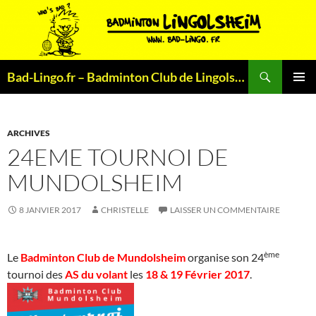
Aller
au
contenu
Recherche
Bad-Lingo.fr – Badminton Club de Lingolsheim
MENU
PRINCI
ARCHIVES
24EME TOURNOI DE
MUNDOLSHEIM
8 JANVIER 2017
CHRISTELLE
LAISSER UN COMMENTAIRE
ème
Le
Badminton Club de Mundolsheim
organise son 24
tournoi des
AS du volant
les
18 & 19 Février 2017
.