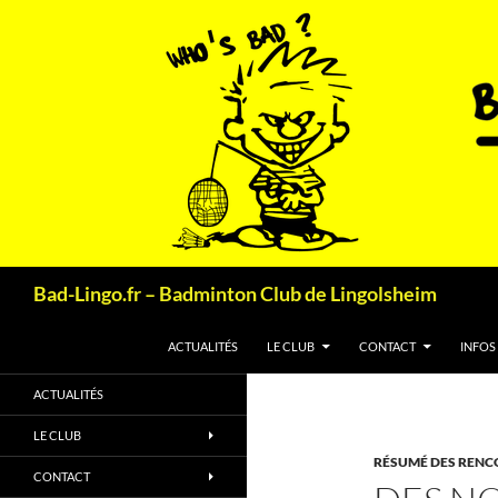
Aller
au
contenu
Recherche
Bad-Lingo.fr – Badminton Club de Lingolsheim
ACTUALITÉS
LE CLUB
CONTACT
INFOS
ACTUALITÉS
LE CLUB
RÉSUMÉ DES RENC
CONTACT