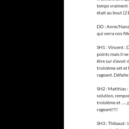
temps vraiment 
était au bout (2
DD : Anne/Nanas
qui verra nos fi
SH1 : Vincent : D
points mais il n
être sur d’avoir 
troisième set et
rageant. Défait
SH2 : Matthias :
solution, rempor
troisième et …..
rageant!!!!
SH3 : Thibaud : 