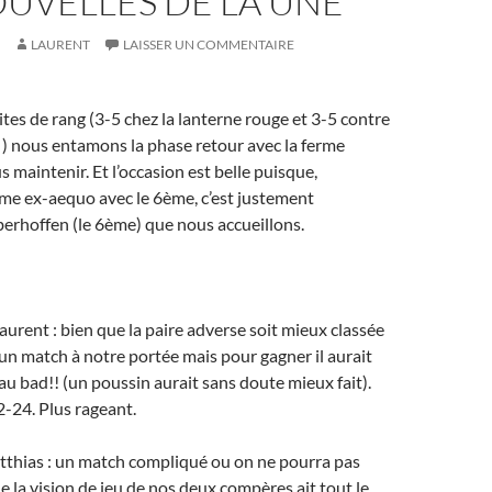
UVELLES DE LA UNE
LAURENT
LAISSER UN COMMENTAIRE
tes de rang (3-5 chez la lanterne rouge et 3-5 contre
 ) nous entamons la phase retour avec la ferme
 maintenir. Et l’occasion est belle puisque,
me ex-aequo avec le 6ème, c’est justement
rhoffen (le 6ème) que nous accueillons.
urent : bien que la paire adverse soit mieux classée
 un match à notre portée mais pour gagner il aurait
 au bad!! (un poussin aurait sans doute mieux fait).
-24. Plus rageant.
thias : un match compliqué ou on ne pourra pas
e la vision de jeu de nos deux compères ait tout le