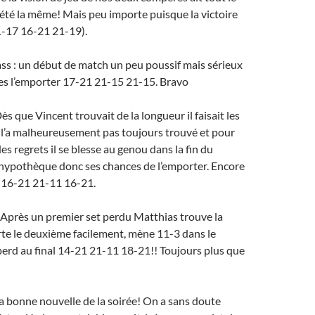
été la même! Mais peu importe puisque la victoire
1-17 16-21 21-19).
s : un début de match un peu poussif mais sérieux
lles l’emporter 17-21 21-15 21-15. Bravo
ès que Vincent trouvait de la longueur il faisait les
e l’a malheureusement pas toujours trouvé et pour
des regrets il se blesse au genou dans la fin du
 hypothèque donc ses chances de l’emporter. Encore
e 16-21 21-11 16-21.
 Après un premier set perdu Matthias trouve la
te le deuxième facilement, mène 11-3 dans le
 perd au final 14-21 21-11 18-21!! Toujours plus que
la bonne nouvelle de la soirée! On a sans doute