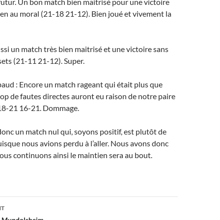
futur. Un bon match bien maitrisé pour une victoire
bien au moral (21-18 21-12). Bien joué et vivement la
ussi un match très bien maitrisé et une victoire sans
ets (21-11 21-12). Super.
aud : Encore un match rageant qui était plus que
op de fautes directes auront eu raison de notre paire
e 18-21 16-21. Dommage.
donc un match nul qui, soyons positif, est plutôt de
sque nous avions perdu à l’aller. Nous avons donc
 nous continuons ainsi le maintien sera au bout.
on
NT
e Mundolsheim