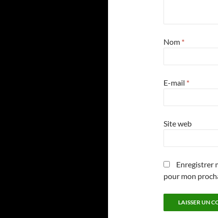
Nom
*
E-mail
*
Site web
Enregistrer 
pour mon proch