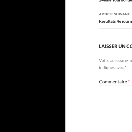
des
articles
ARTICLE SUIVANT
Résultats 4e journ
LAISSER UN 
Votre adresse e-ma
indiqués avec
*
Commentaire
*