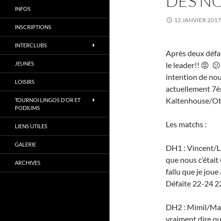
DES NO
INFOS
12 JANVIER 2017
INSCRIPTIONS
INTERCLUBS
Après deux défai
JEUNES
le leader!! 😡 
intention de nous
LOISIRS
actuellement 7è
Kaltenhouse/Obe
TOURNOI LINGOS D’OR ET
PODIUMS
Les matchs :
LIENS UTILES
GALERIE
DH1 : Vincent/La
que nous c’était
ARCHIVES
fallu que je joue
Défaite 22-24 22
DH2 : Mimil/Mat
vraiment dire qu