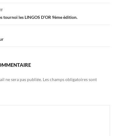
on
NT
s tournoi les LINGOS D’OR 9ème édition.
ur
COMMENTAIRE
il ne sera pas publiée.
Les champs obligatoires sont