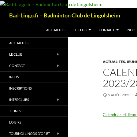
Aller
au
Recherche
Bad-Lingo.fr – Badminton Club de Lingolsheim
contenu
ACTUALITÉS
LE CLUB
CONTACT
INFOS
ACTUALITÉS
LE CLUB
ACTUALITÉS
,
JEUN
CONTACT
CALEND
INFOS
2023/2
INSCRIPTIONS
5 AOÛT 2023
INTERCLUBS
JEUNES
Calendrier-et-lie
LOISIRS
TOURNOI LINGOS D’OR ET