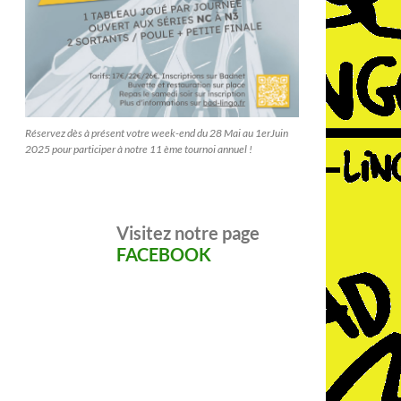
Réservez dès à présent votre week-end du 28 Mai au 1erJuin
2025 pour participer à notre 11 ème tournoi annuel !
Visitez notre page
FACEBOOK