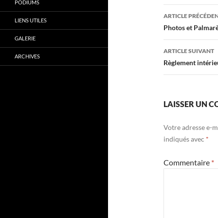
PODIUMS
Navigati
ARTICLE PRÉCÉDE
LIENS UTILES
des
Photos et Palmarè
GALERIE
articles
ARTICLE SUIVANT
ARCHIVES
Règlement intérie
LAISSER UN 
Votre adresse e-ma
indiqués avec
*
Commentaire
*