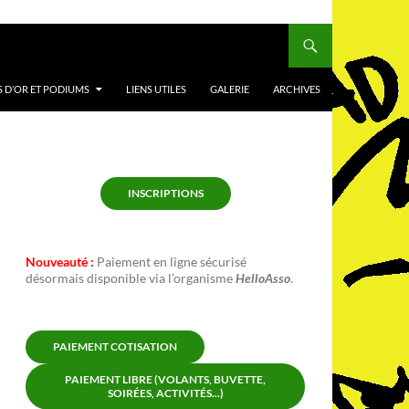
 D’OR ET PODIUMS
LIENS UTILES
GALERIE
ARCHIVES
INSCRIPTIONS
Nouveauté :
Paiement en ligne sécurisé
désormais disponible via l’organisme
HelloAsso
.
PAIEMENT COTISATION
PAIEMENT LIBRE (VOLANTS, BUVETTE,
SOIRÉES, ACTIVITÉS...)