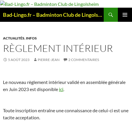
Aller
au
Recherche
Bad-Lingo.fr – Badminton Club de Lingolsheim
contenu
MENU
PRINCI
ACTUALITÉS
,
INFOS
RÈGLEMENT INTÉRIEUR
5 AOÛT 2023
PIERRE-JEAN
2 COMMENTAIRES
Le nouveau règlement intérieur validé en assemblée générale
en Juin 2023 est disponible
ici
.
Toute inscription entraîne une connaissance de celui-ci est une
tacite acceptation.