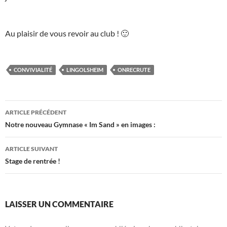
Au plaisir de vous revoir au club ! 🙂
CONVIVIALITÉ
LINGOLSHEIM
ONRECRUTE
Navigation
ARTICLE PRÉCÉDENT
des
Notre nouveau Gymnase « Im Sand » en images :
articles
ARTICLE SUIVANT
Stage de rentrée !
LAISSER UN COMMENTAIRE