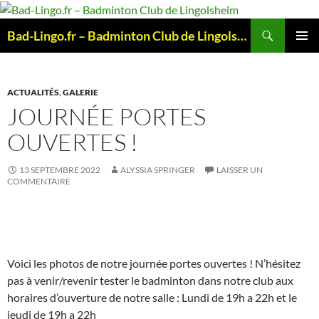
Aller
au
Recherche
Bad-Lingo.fr – Badminton Club de Lingolsheim
contenu
MENU
PRINCI
ACTUALITÉS
,
GALERIE
JOURNÉE PORTES
OUVERTES !
13 SEPTEMBRE 2022
ALYSSIA SPRINGER
LAISSER UN
COMMENTAIRE
Voici les photos de notre journée portes ouvertes ! N’hésitez
pas à venir/revenir tester le badminton dans notre club aux
horaires d’ouverture de notre salle : Lundi de 19h a 22h et le
jeudi de 19h a 22h