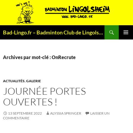
Aller
au
contenu
Recherche
Bad-Lingo.fr – Badminton Club de Lingolsheim
MENU
PRINCI
Archives par mot-clé : OnRecrute
ACTUALITÉS
,
GALERIE
JOURNÉE PORTES
OUVERTES !
13 SEPTEMBRE 2022
ALYSSIA SPRINGER
LAISSER UN
COMMENTAIRE