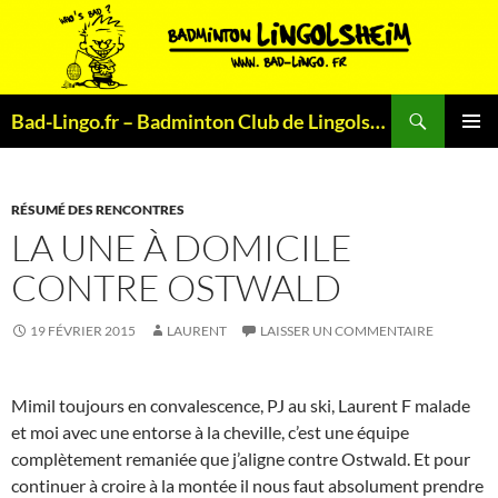
Aller
au
contenu
Recherche
Bad-Lingo.fr – Badminton Club de Lingolsheim
MENU
PRINCI
RÉSUMÉ DES RENCONTRES
LA UNE À DOMICILE
CONTRE OSTWALD
19 FÉVRIER 2015
LAURENT
LAISSER UN COMMENTAIRE
Mimil toujours en convalescence, PJ au ski, Laurent F malade
et moi avec une entorse à la cheville, c’est une équipe
complètement remaniée que j’aligne contre Ostwald. Et pour
continuer à croire à la montée il nous faut absolument prendre