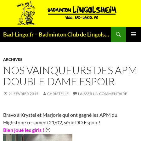
Aller
au
contenu
Recherche
Bad-Lingo.fr – Badminton Club de Lingolsheim
MENU
PRINCI
ARCHIVES
NOS VAINQUEURS DES APM
DOUBLE DAME ESPOIR
21 FÉVRIER 2015
CHRISTELLE
LAISSER UN COMMENTAIRE
Bravo à Krystel et Marjorie qui ont gagné les APM du
Highstone ce samedi 21/02, série DD Espoir !
Bien joué les girls !
🙂