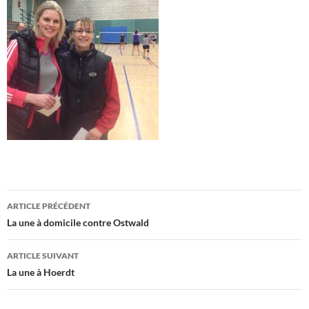
Navigation
ARTICLE PRÉCÉDENT
des
La une à domicile contre Ostwald
articles
ARTICLE SUIVANT
La une à Hoerdt